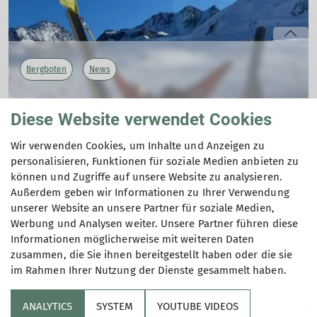
Bergboten
News
Bergbote 2026
Diese Website verwendet Cookies
Der neue Bergbote ist da!
21.01.2026
Wir verwenden Cookies, um Inhalte und Anzeigen zu
Andere Themen
personalisieren, Funktionen für soziale Medien anbieten zu
können und Zugriffe auf unsere Website zu analysieren.
mehr erfahren
Außerdem geben wir Informationen zu Ihrer Verwendung
Bergboten
Bergsport
Gruppen
Hochtour
Hütten
unserer Website an unsere Partner für soziale Medien,
Werbung und Analysen weiter. Unsere Partner führen diese
Jugend-News
Klettern
Kurs-/Ausbildungsbericht
Informationen möglicherweise mit weiteren Daten
zusammen, die Sie ihnen bereitgestellt haben oder die sie
Mitgliederversammlung
News
Tourenbericht
Wichtig
im Rahmen Ihrer Nutzung der Dienste gesammelt haben.
ANALYTICS
SYSTEM
YOUTUBE VIDEOS