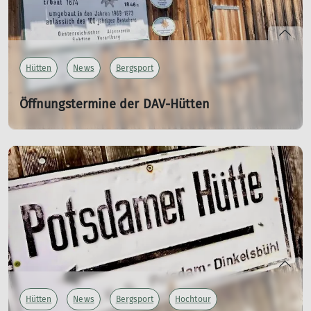
Hütten
News
Bergsport
Öffnungstermine der DAV-Hütten
22.04.2026
Die Hütten starten in die Sommersaison
mehr erfahren
Hütten
News
Bergsport
Hochtour