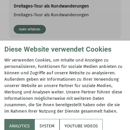
Dreitages-Tour als Rundwanderungen
Dreitages-Tour als Rundwanderungen
mehr erfahren
Diese Website verwendet Cookies
Wandern
Wir verwenden Cookies, um Inhalte und Anzeigen zu
personalisieren, Funktionen für soziale Medien anbieten zu
GT: Neujahrswanderung 2026
können und Zugriffe auf unsere Website zu analysieren.
Außerdem geben wir Informationen zu Ihrer Verwendung
Gemeinschaftstour
unserer Website an unsere Partner für soziale Medien,
Rundwanderung ca. 15 km
Werbung und Analysen weiter. Unsere Partner führen diese
Informationen möglicherweise mit weiteren Daten
zusammen, die Sie ihnen bereitgestellt haben oder die sie
mehr erfahren
im Rahmen Ihrer Nutzung der Dienste gesammelt haben.
ANALYTICS
SYSTEM
YOUTUBE VIDEOS