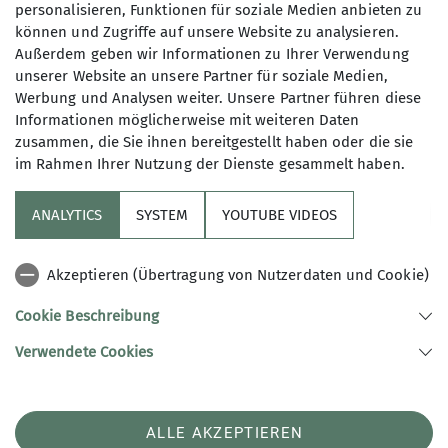
personalisieren, Funktionen für soziale Medien anbieten zu
können und Zugriffe auf unsere Website zu analysieren.
Insidertipps für den
Außerdem geben wir Informationen zu Ihrer Verwendung
unserer Website an unsere Partner für soziale Medien,
nächsten
Werbung und Analysen weiter. Unsere Partner führen diese
Informationen möglicherweise mit weiteren Daten
Hüttenbesuch
zusammen, die Sie ihnen bereitgestellt haben oder die sie
im Rahmen Ihrer Nutzung der Dienste gesammelt haben.
ANALYTICS
SYSTEM
YOUTUBE VIDEOS
15.06.2026
Akzeptieren (Übertragung von Nutzerdaten und Cookie)
Hütten
News
Cookie Beschreibung
Übernachten auf Alpenvereinshütten
Verwendete Cookies
Gut vorbereitet auf die Hütten-Reality ....
ALLE AKZEPTIEREN