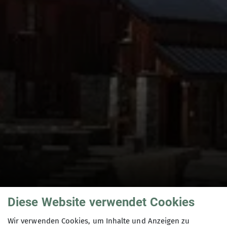
Diese Website verwendet Cookies
Fakten, Wissen und
Wir verwenden Cookies, um Inhalte und Anzeigen zu