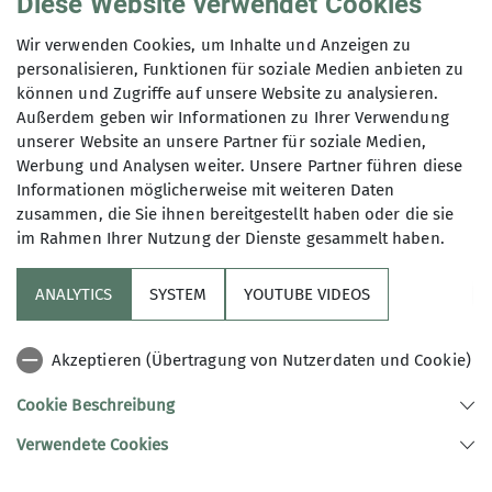
Diese Website verwendet Cookies
Bücher- und
Wir verwenden Cookies, um Inhalte und Anzeigen zu
Kartenverleih
personalisieren, Funktionen für soziale Medien anbieten zu
können und Zugriffe auf unsere Website zu analysieren.
Außerdem geben wir Informationen zu Ihrer Verwendung
unserer Website an unsere Partner für soziale Medien,
Werbung und Analysen weiter. Unsere Partner führen diese
04.02.2025
Informationen möglicherweise mit weiteren Daten
zusammen, die Sie ihnen bereitgestellt haben oder die sie
im Rahmen Ihrer Nutzung der Dienste gesammelt haben.
News
ANALYTICS
SYSTEM
YOUTUBE VIDEOS
Wir organisieren einen Verleih von Büchern und
Karten von Mitgliedern für Mitglieder.
Akzeptieren (Übertragung von Nutzerdaten und Cookie)
Wenn ihr Bücher verleihen möchtet oder sucht,
schreibt bitte eine mail an
Bibliothek@dav-
Cookie Beschreibung
potsdam.de
Verwendete Cookies