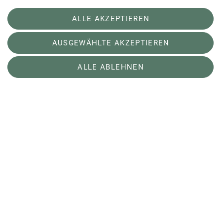
ALLE AKZEPTIEREN
AUSGEWÄHLTE AKZEPTIEREN
ALLE ABLEHNEN
Sektion
Aktuelles
Sektion Potsdam des Deutschen Alpenvereins e.V.
Schulstraße 9
14482 Potsdam
Telefon +493315813250
Kontakt