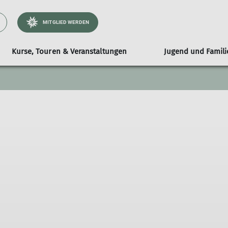
MITGLIED WERDEN
Kurse, Touren & Veranstaltungen
Jugend und Famili
ogramm
Touren und Fahrten
Klettertreff
Bibliothek
Mitgliedschaft
Familiengruppe
Vereinsverans
Weitere
A
er Jugendprogramm
Übersicht
Montags-Klettertreff
Wichtige Downloads
Übersicht
Klettermö
chte unserer Aktivitäten
Wanderungen
Studi-Klettertreff
Digitaler Mitgliederausweis
Mitgliederversa
Kletterku
gramm des JDAV-Hauptverbandes
Tour organisieren
Senioren-Klettertreff