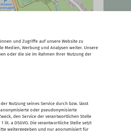
önnen und Zugriffe auf unsere Website zu
ale Medien, Werbung und Analysen weiter. Unsere
© OpenStreetMap Contributors |
MapLibre
ben oder die sie im Rahmen Ihrer Nutzung der
 der Nutzung seines Service durch bzw. lässt
n anonymisierte oder pseudonymisierte
Zweck, den Service der verantwortlichen Stelle
Sektion Potsdam des
1 lit. a DSGVO. Die verantwortliche Stelle setzt
Deutschen Alpenvereins e.V.
ritte weitergegeben und nur anonymisiert für