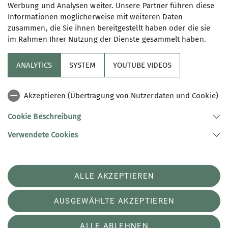
Werbung und Analysen weiter. Unsere Partner führen diese
Ausbildungsreferent/-in
Zum Kahleberg
Informationen möglicherweise mit weiteren Daten
zusammen, die Sie ihnen bereitgestellt haben oder die sie
14478 Potsdam-Waldstadt
im Rahmen Ihrer Nutzung der Dienste gesammelt haben.
Details
ANALYTICS
SYSTEM
YOUTUBE VIDEOS
Sektion
Akzeptieren (Übertragung von Nutzerdaten und Cookie)
Aktuelles
Cookie Beschreibung
Verwendete Cookies
Sektion Potsdam des Deutschen Alpenvereins e.V.
Schulstraße 9
14482 Potsdam
ALLE AKZEPTIEREN
Telefon +493315813250
Kontakt
AUSGEWÄHLTE AKZEPTIEREN
ALLE ABLEHNEN