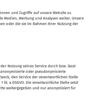
önnen und Zugriffe auf unsere Website zu
ale Medien, Werbung und Analysen weiter. Unsere
ben oder die sie im Rahmen Ihrer Nutzung der
 der Nutzung seines Service durch bzw. lässt
n anonymisierte oder pseudonymisierte
Zweck, den Service der verantwortlichen Stelle
Sektion Potsdam des
1 lit. a DSGVO. Die verantwortliche Stelle setzt
Deutschen Alpenvereins e.V.
ritte weitergegeben und nur anonymisiert für
Schulstraße 9
14482 Potsdam
Telefon +493315813250