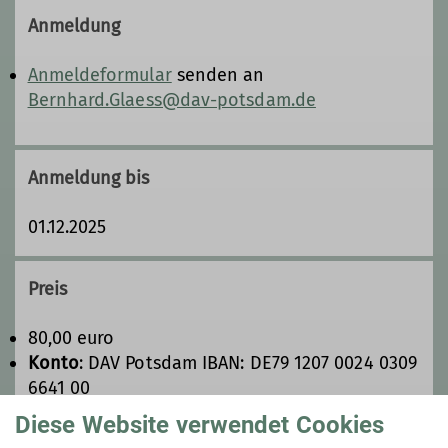
Anmeldung
Bernhard.Glaess@dav-
potsdam.de
Anmeldeformular
senden an
Bernhard.Glaess@dav-potsdam.de
Qualifikationen
Anmeldung bis
Ski-Lehrer
01.12.2025
Ämter
Preis
Beisitzer/-in
80,00 euro
Konto
: DAV Potsdam IBAN: DE79 1207 0024 0309
Versicherungsverwaltung
6641 00
Verwendungszweck
: FT02-2026 Skitourenwoche
Diese Website verwendet Cookies
vorname name