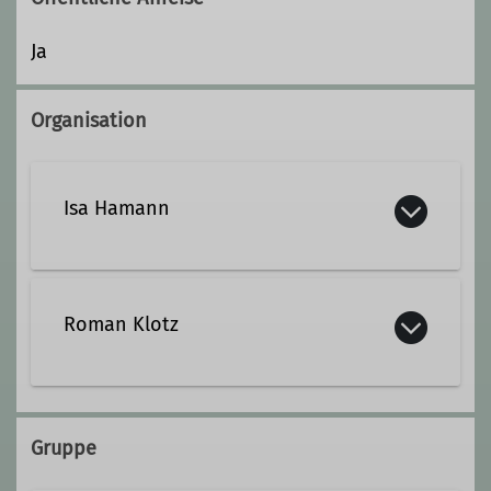
Ja
Organisation
Isa Hamann
Marie-Luise.Hamann@dav-
potsdam.de
Roman Klotz
Roman.Klotz@dav-potsdam.de
Qualifikationen
Gruppe
Trainer/-in C Sportklettern (Breitensport)