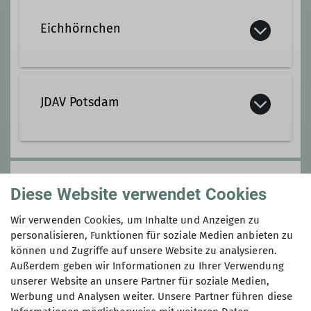
Qualifikationen
Eichhörnchen
Ämter
Trainer/-in C Bouldern Indoor
Jugendleiter/-in
Wir sind die Eichhörnchen!
Ämter
Training mittwochs, Alter 9 - 16 Jahre
JDAV Potsdam
Jugendleiter/-in
Details
Zur JDAV gehören alle Mitglieder des
DAV bis 27 Jahre sowie alle
Anmeldung ab / bis
Diese Website verwendet Cookies
Jugendleiter*innen und die gewählten
Funktionsträger der JDAV
01.11.2025 / 31.01.2026
Wir verwenden Cookies, um Inhalte und Anzeigen zu
personalisieren, Funktionen für soziale Medien anbieten zu
können und Zugriffe auf unsere Website zu analysieren.
Maximale Teilnehmeranzahl
Außerdem geben wir Informationen zu Ihrer Verwendung
unserer Website an unsere Partner für soziale Medien,
20
Werbung und Analysen weiter. Unsere Partner führen diese