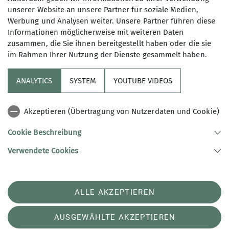
unserer Website an unsere Partner für soziale Medien,
Details
Werbung und Analysen weiter. Unsere Partner führen diese
Zur JDAV gehören alle Mitglieder des
Informationen möglicherweise mit weiteren Daten
zusammen, die Sie ihnen bereitgestellt haben oder die sie
DAV bis 27 Jahre sowie alle
im Rahmen Ihrer Nutzung der Dienste gesammelt haben.
Jugendleiter*innen und die gewählten
Funktionsträger der JDAV
ANALYTICS
SYSTEM
YOUTUBE VIDEOS
Sektion
Akzeptieren (Übertragung von Nutzerdaten und Cookie)
Aktuelles
Cookie Beschreibung
Verwendete Cookies
Sektion Potsdam des Deutschen Alpenvereins e.V.
Schulstraße 9
14482 Potsdam
ALLE AKZEPTIEREN
Telefon +493315813250
Kontakt
AUSGEWÄHLTE AKZEPTIEREN