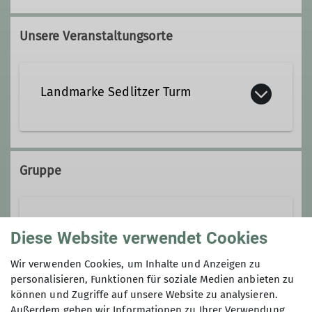
Unsere Veranstaltungsorte
Landmarke Sedlitzer Turm
https://sedlitzer-
bergfreunde.de/huetten-und-
Gruppe
kletterfelsen/informationen-zum-
turm/
Faultiere
Diese Website verwendet Cookies
Wir verwenden Cookies, um Inhalte und Anzeigen zu
personalisieren, Funktionen für soziale Medien anbieten zu
Wir sind die Faultiere!
können und Zugriffe auf unsere Website zu analysieren.
Training montags, Alter 9-16 Jahre
JDAV Potsdam
Außerdem geben wir Informationen zu Ihrer Verwendung